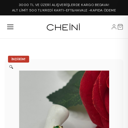
3000 TL VE ÜZERİ ALIŞVERİŞLERDE KARGO BEDAVA!
ALT LİMİT 500 TL!
KREDİ KARTI-EFT&HAVALE -KAPIDA ÖDEME
İNDIRIM!
🔍