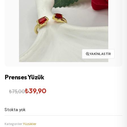
YAKINLASTIR
Prenses Yüzük
Orijinal
Şu
₺
39,90
₺
75,00
fiyat:
andaki
Stokta yok
₺75,00.
fiyat:
₺39,90.
Kategoriler:
Yüzükler