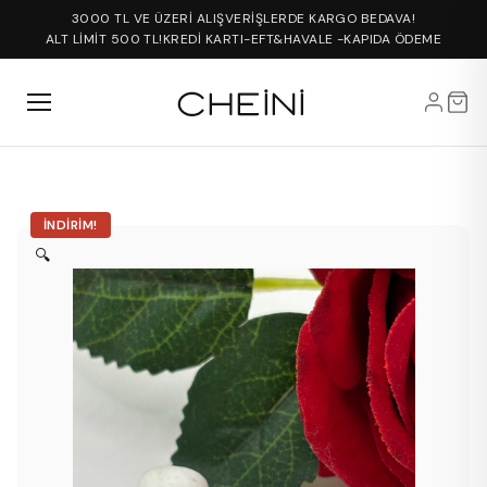
3000 TL VE ÜZERİ ALIŞVERİŞLERDE KARGO BEDAVA!
ALT LİMİT 500 TL!
KREDİ KARTI-EFT&HAVALE -KAPIDA ÖDEME
İNDIRIM!
🔍