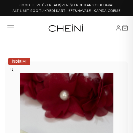
3000 TL VE ÜZERİ ALIŞVERİŞLERDE KARGO BEDAVA!
ALT LİMİT 500 TL!
KREDİ KARTI-EFT&HAVALE -KAPIDA ÖDEME
İNDIRIM!
🔍