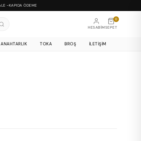
ALE -KAPIDA ÖDEME
0
HESABIM
SEPET
ANAHTARLIK
TOKA
BROŞ
İLETIŞIM