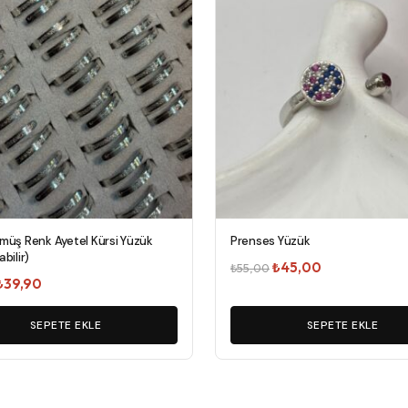
müş Renk Ayetel Kürsi Yüzük
Prenses Yüzük
bilir)
Orijinal
Şu
₺
45,00
₺
55,00
Orijinal
Şu
₺
39,90
fiyat:
andaki
fiyat:
andaki
₺55,00.
fiyat:
₺75,00.
SEPETE EKLE
fiyat:
SEPETE EKLE
₺45,00.
₺39,90.