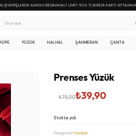
 ALIŞVERİŞLERDE KARGO BEDAVA!
ALT LİMİT 500 TL!
KREDİ KARTI-EFT&HAV
KÜPE
YÜZÜK
HALHAL
ŞAHMERAN
ÇANTA
Prenses Yüzük
Orijinal
Şu
₺
39,90
₺
75,00
fiyat:
andaki
Stokta yok
₺75,00.
fiyat:
Kategoriler:
Yüzükler