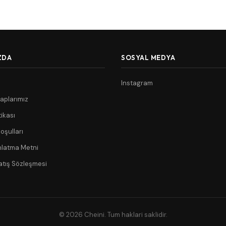
ZDA
SOSYAL MEDYA
Instagram
aplarımız
tikası
oşulları
nlatma Metni
atış Sözleşmesi
© 2026 Cheini. Tum haklari saklidir.