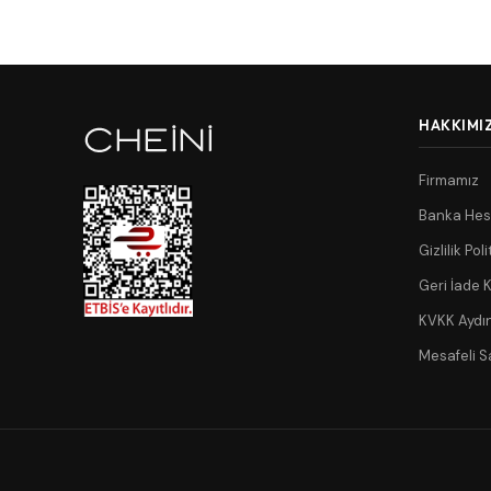
HAKKIMI
Firmamız
Banka Hes
Gizlilik Poli
Geri İade K
KVKK Aydı
Mesafeli S