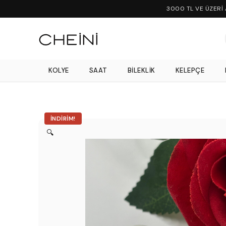
3000 TL VE ÜZERİ
KOLYE
SAAT
BILEKLIK
KELEPÇE
İNDIRIM!
🔍