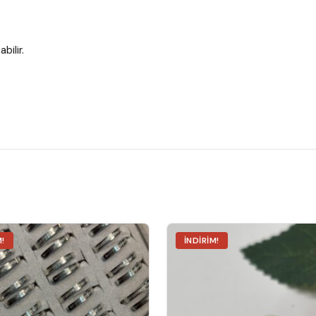
bilir.
M!
İNDIRIM!