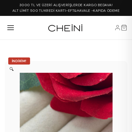
3000 TL VE ÜZERİ ALIŞVERİŞLERDE KARGO BEDAVA!
ALT LİMİT 500 TL!
KREDİ KARTI-EFT&HAVALE -KAPIDA ÖDEME
İNDIRIM!
🔍