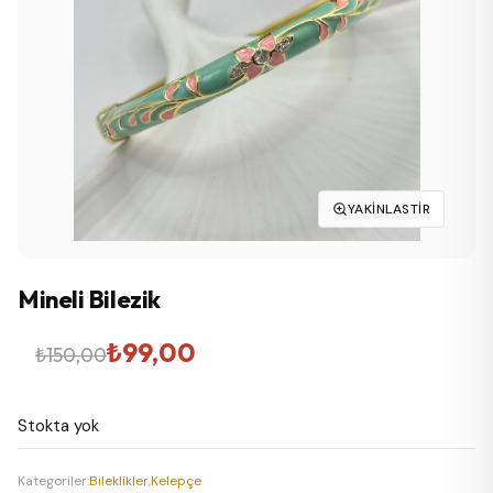
YAKINLASTIR
Mineli Bilezik
Orijinal
Şu
₺
99,00
₺
150,00
fiyat:
andaki
Stokta yok
₺150,00.
fiyat:
₺99,00.
Kategoriler:
Bileklikler
,
Kelepçe