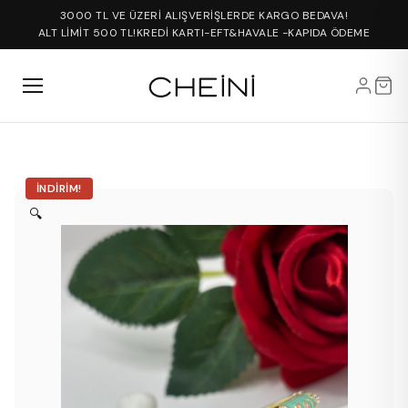
3000 TL VE ÜZERİ ALIŞVERİŞLERDE KARGO BEDAVA!
ALT LİMİT 500 TL!
KREDİ KARTI-EFT&HAVALE -KAPIDA ÖDEME
İNDIRIM!
🔍