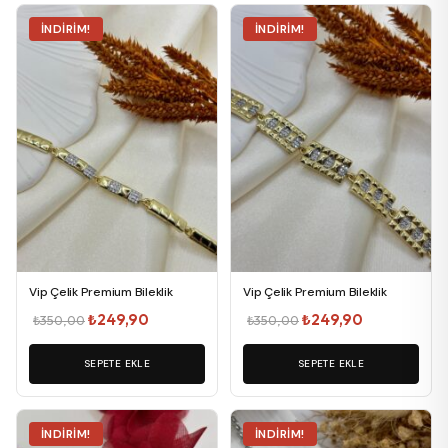
İNDIRIM!
İNDIRIM!
Vip Çelik Premium Bileklik
Vip Çelik Premium Bileklik
Orijinal
Şu
Orijinal
Şu
₺
249,90
₺
249,90
₺
350,00
₺
350,00
fiyat:
andaki
fiyat:
andaki
SEPETE EKLE
₺350,00.
fiyat:
SEPETE EKLE
₺350,00.
fiyat:
₺249,90.
₺249,90.
İNDIRIM!
İNDIRIM!