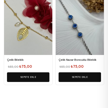
Çelik Bileklik
Çelik Nazar Boncuklu Bileklik
Orijinal
Şu
Orijinal
Şu
₺
75,00
₺
75,00
₺
85,00
₺
85,00
fiyat:
andaki
fiyat:
andaki
₺85,00.
SEPETE EKLE
fiyat:
₺85,00.
SEPETE EKLE
fiyat:
₺75,00.
₺75,00.