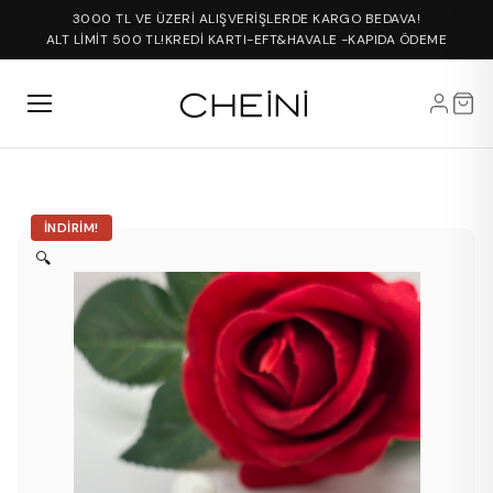
3000 TL VE ÜZERİ ALIŞVERİŞLERDE KARGO BEDAVA!
ALT LİMİT 500 TL!
KREDİ KARTI-EFT&HAVALE -KAPIDA ÖDEME
İNDIRIM!
🔍