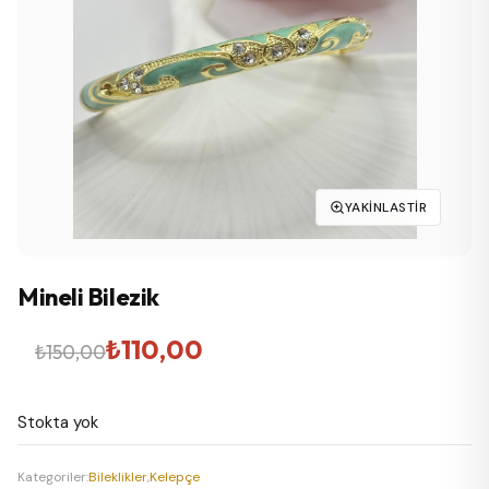
YAKINLASTIR
Mineli Bilezik
Orijinal
Şu
₺
110,00
₺
150,00
fiyat:
andaki
Stokta yok
₺150,00.
fiyat:
₺110,00.
Kategoriler:
Bileklikler
,
Kelepçe