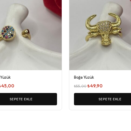
 Yüzük
Boğa Yüzük
Orijinal
Şu
Orijinal
Şu
₺
45,00
₺
49,90
₺
55,00
fiyat:
andaki
fiyat:
andaki
₺55,00.
SEPETE EKLE
fiyat:
₺55,00.
SEPETE EKLE
fiyat:
₺45,00.
₺49,90.