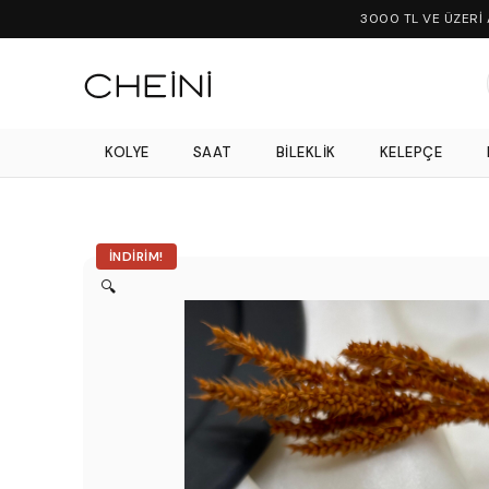
3000 TL VE ÜZERİ
KOLYE
SAAT
BILEKLIK
KELEPÇE
İNDIRIM!
🔍