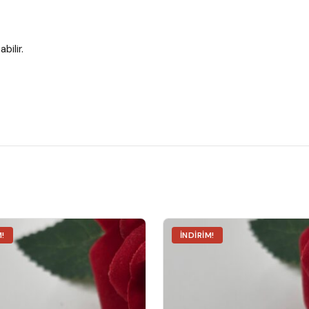
bilir.
M!
İNDIRIM!