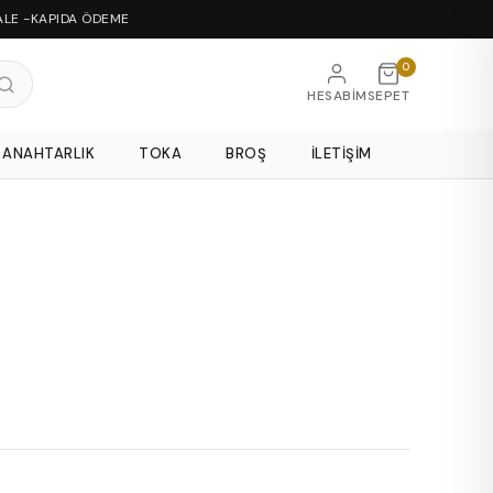
ALE -KAPIDA ÖDEME
0
HESABIM
SEPET
ANAHTARLIK
TOKA
BROŞ
İLETIŞIM