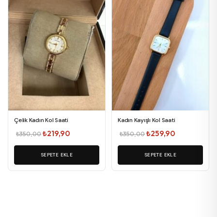
Çelik Kadın Kol Saati
Kadın Kayışlı Kol Saati
Orijinal
Şu
Orijinal
Şu
₺
219,90
₺
259,90
₺
350,00
₺
350,00
fiyat:
andaki
fiyat:
andaki
SEPETE EKLE
₺350,00.
fiyat:
SEPETE EKLE
₺350,00.
fiyat:
₺219,90.
₺259,90.