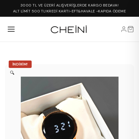
3000 TL VE ÜZERİ ALIŞVERİŞLERDE KARGO BEDAVA!
ALT LİMİT 500 TL!
KREDİ KARTI-EFT&HAVALE -KAPIDA ÖDEME
İNDIRIM!
🔍