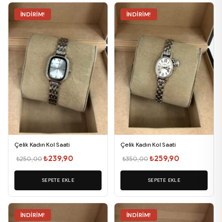
İNDIRIM!
İNDIRIM!
Çelik Kadın Kol Saati
Çelik Kadın Kol Saati
Orijinal
Şu
Orijinal
Şu
₺
239,90
₺
259,90
₺
250,00
₺
350,00
fiyat:
andaki
fiyat:
andaki
SEPETE EKLE
₺250,00.
fiyat:
SEPETE EKLE
₺350,00.
fiyat:
₺239,90.
₺259,90.
İNDIRIM!
İNDIRIM!