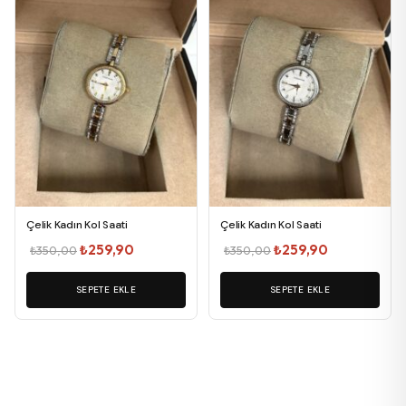
Çelik Kadın Kol Saati
Çelik Kadın Kol Saati
Orijinal
Şu
Orijinal
Şu
₺
259,90
₺
259,90
₺
350,00
₺
350,00
fiyat:
andaki
fiyat:
andaki
SEPETE EKLE
₺350,00.
fiyat:
SEPETE EKLE
₺350,00.
fiyat:
₺259,90.
₺259,90.