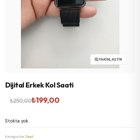
YAKINLASTIR
Dijital Erkek Kol Saati
Orijinal
Şu
₺
199,00
₺
250,00
fiyat:
andaki
Stokta yok
₺250,00.
fiyat:
₺199,00.
Kategoriler:
Saat