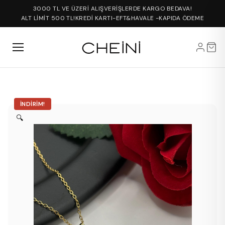
3000 TL VE ÜZERİ ALIŞVERİŞLERDE KARGO BEDAVA!
ALT LİMİT 500 TL!
KREDİ KARTI-EFT&HAVALE -KAPIDA ÖDEME
İNDIRIM!
🔍