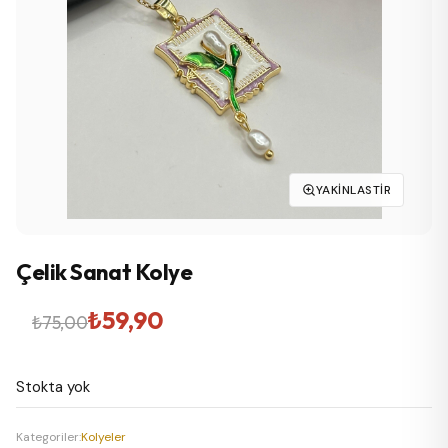
YAKINLASTIR
Çelik Sanat Kolye
Orijinal
Şu
₺
59,90
₺
75,00
fiyat:
andaki
Stokta yok
₺75,00.
fiyat:
₺59,90.
Kategoriler:
Kolyeler