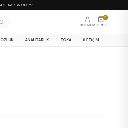
ALE -KAPIDA ÖDEME
0
HESABIM
SEPET
GÖZLÜK
ANAHTARLIK
TOKA
İLETIŞIM