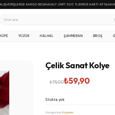
 ALIŞVERİŞLERDE KARGO BEDAVA!
ALT LİMİT 500 TL!
KREDİ KARTI-EFT&HAV
KÜPE
YÜZÜK
HALHAL
ŞAHMERAN
BROŞ
Çelik Sanat Kolye
Orijinal
Şu
₺
59,90
₺
75,00
fiyat:
andaki
Stokta yok
₺75,00.
fiyat:
Kategoriler:
Kolyeler