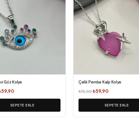
vi Göz Kolye
Çelik Pembe Kalp Kolye
Orijinal
Şu
Orijinal
Şu
₺
59,90
₺
59,90
₺
75,00
fiyat:
andaki
fiyat:
andaki
₺75,00.
SEPETE EKLE
fiyat:
₺75,00.
SEPETE EKLE
fiyat:
₺59,90.
₺59,90.