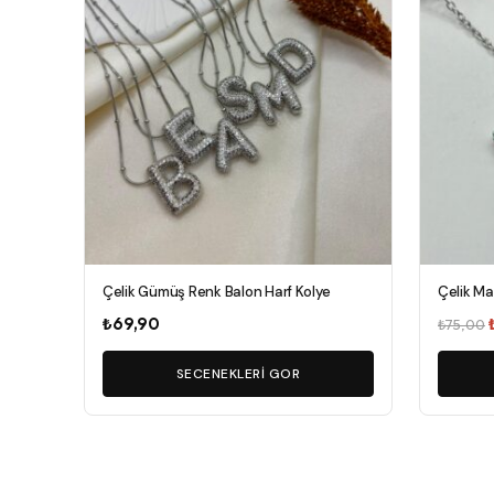
var.
Seçenekler
ürün
sayfasından
seçilebilir
Çelik Gümüş Renk Balon Harf Kolye
Çelik Ma
₺
69,90
₺
75,00
SECENEKLERI GOR