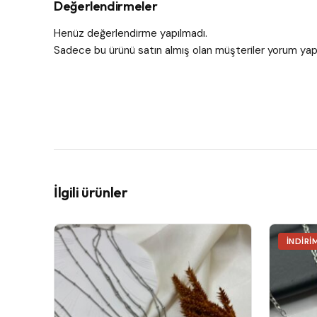
Değerlendirmeler
Henüz değerlendirme yapılmadı.
Sadece bu ürünü satın almış olan müşteriler yorum yapa
İlgili ürünler
Bu
İNDIRI
ürünün
birden
fazla
varyasyonu