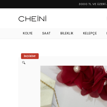
3000 TL VE ÜZERİ
KOLYE
SAAT
BILEKLIK
KELEPÇE
İNDIRIM!
🔍