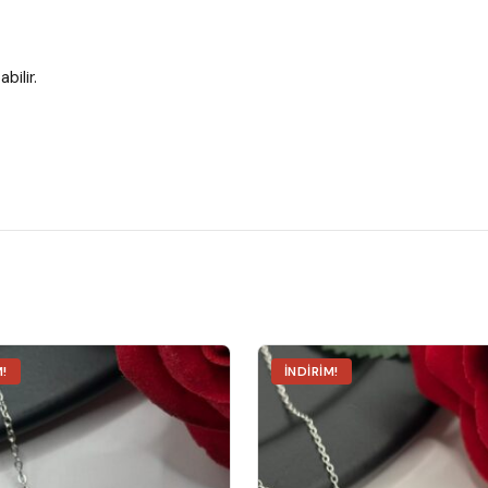
bilir.
M!
İNDIRIM!