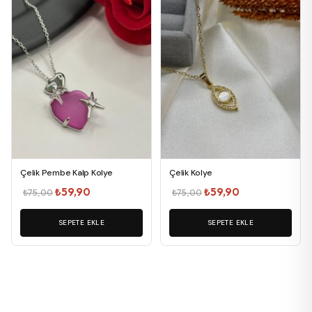
Çelik Pembe Kalp Kolye
Çelik Kolye
Orijinal
Şu
Orijinal
Şu
₺
59,90
₺
59,90
₺
75,00
₺
75,00
fiyat:
andaki
fiyat:
andaki
₺75,00.
SEPETE EKLE
fiyat:
₺75,00.
SEPETE EKLE
fiyat:
₺59,90.
₺59,90.