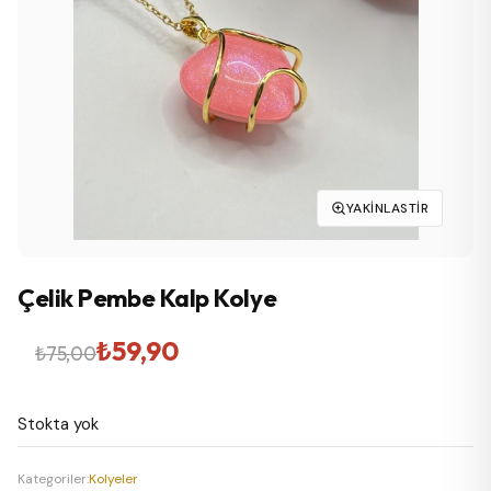
YAKINLASTIR
Çelik Pembe Kalp Kolye
Orijinal
Şu
₺
59,90
₺
75,00
fiyat:
andaki
Stokta yok
₺75,00.
fiyat:
₺59,90.
Kategoriler:
Kolyeler