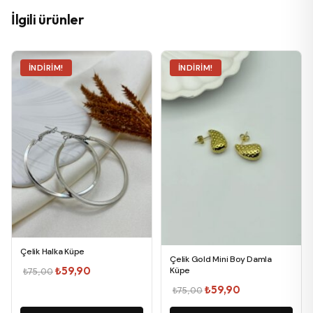
İlgili ürünler
İNDIRIM!
İNDIRIM!
Çelik Halka Küpe
Çelik Gold Mini Boy Damla
Orijinal
Şu
₺
59,90
Küpe
₺
75,00
fiyat:
andaki
Orijinal
Şu
₺
59,90
₺
75,00
₺75,00.
fiyat:
fiyat:
andaki