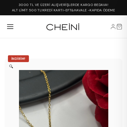
3000 TL VE ÜZERİ ALIŞVERİŞLERDE KARGO BEDAVA!
ALT LİMİT 500 TL!
KREDİ KARTI-EFT&HAVALE -KAPIDA ÖDEME
İNDIRIM!
🔍