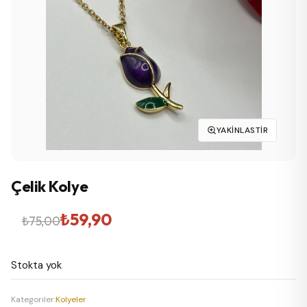
YAKINLASTIR
Çelik Kolye
Orijinal
Şu
₺
59,90
₺
75,00
fiyat:
andaki
Stokta yok
₺75,00.
fiyat:
₺59,90.
Kategoriler:
Kolyeler