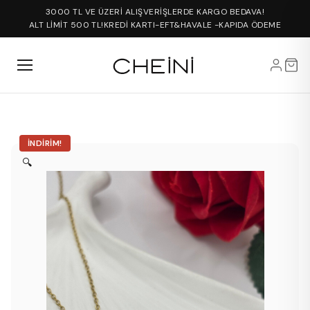
3000 TL VE ÜZERİ ALIŞVERİŞLERDE KARGO BEDAVA!
ALT LİMİT 500 TL!
KREDİ KARTI-EFT&HAVALE -KAPIDA ÖDEME
İNDIRIM!
🔍