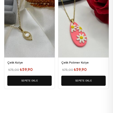
Çelik Kolye
Çelik Polimer Kolye
Orijinal
Şu
Orijinal
Şu
₺
59,90
₺
59,90
₺
75,00
₺
75,00
fiyat:
andaki
fiyat:
andaki
₺75,00.
SEPETE EKLE
fiyat:
₺75,00.
SEPETE EKLE
fiyat:
₺59,90.
₺59,90.