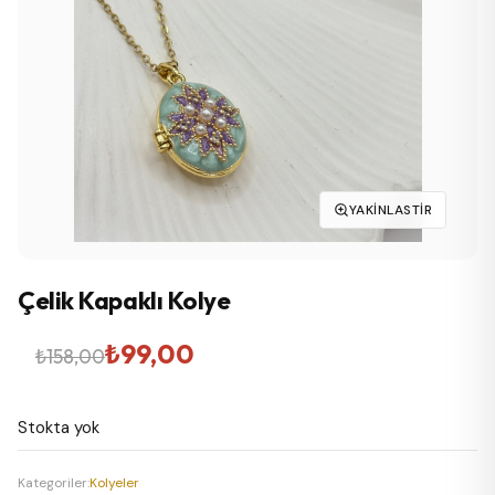
YAKINLASTIR
Çelik Kapaklı Kolye
Orijinal
Şu
₺
99,00
₺
158,00
fiyat:
andaki
Stokta yok
₺158,00.
fiyat:
₺99,00.
Kategoriler:
Kolyeler