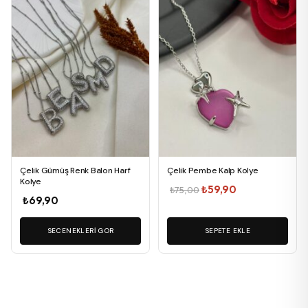
birden
fazla
varyasyonu
var.
Seçenekler
ürün
sayfasından
seçilebilir
Çelik Gümüş Renk Balon Harf
Çelik Pembe Kalp Kolye
Kolye
Orijinal
Şu
₺
59,90
₺
75,00
₺
69,90
fiyat:
andaki
₺75,00.
fiyat:
SECENEKLERI GOR
SEPETE EKLE
₺59,90.