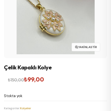
YAKINLASTIR
Çelik Kapaklı Kolye
Orijinal
Şu
₺
99,00
₺
150,00
fiyat:
andaki
Stokta yok
₺150,00.
fiyat:
₺99,00.
Kategoriler:
Kolyeler