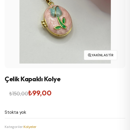
YAKINLASTIR
Çelik Kapaklı Kolye
Orijinal
Şu
₺
99,00
₺
150,00
fiyat:
andaki
Stokta yok
₺150,00.
fiyat:
₺99,00.
Kategoriler:
Kolyeler