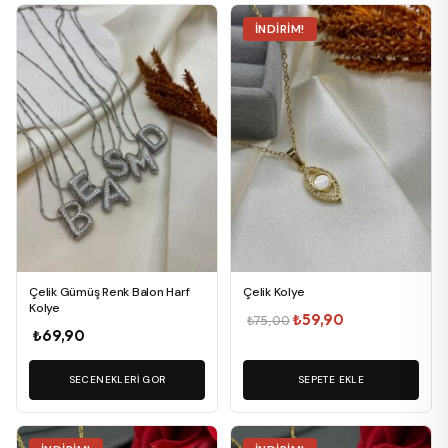
Bu
İNDIRIM!
ürünün
birden
fazla
varyasyonu
var.
Seçenekler
ürün
sayfasından
seçilebilir
Çelik Gümüş Renk Balon Harf
Çelik Kolye
Kolye
Orijinal
Şu
₺
59,90
₺
75,00
₺
69,90
fiyat:
andaki
₺75,00.
fiyat:
SECENEKLERI GOR
SEPETE EKLE
₺59,90.