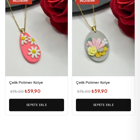
İNDIRIM!
İNDIRIM!
Çelik Polimer Kolye
Çelik Polimer Kolye
Orijinal
Şu
Orijinal
Şu
₺
59,90
₺
59,90
₺
75,00
₺
75,00
fiyat:
andaki
fiyat:
andaki
₺75,00.
SEPETE EKLE
fiyat:
₺75,00.
SEPETE EKLE
fiyat:
₺59,90.
₺59,90.