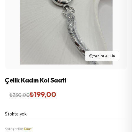
YAKINLASTIR
Çelik Kadın Kol Saati
Orijinal
Şu
₺
199,00
₺
250,00
fiyat:
andaki
Stokta yok
₺250,00.
fiyat:
₺199,00.
Kategoriler:
Saat