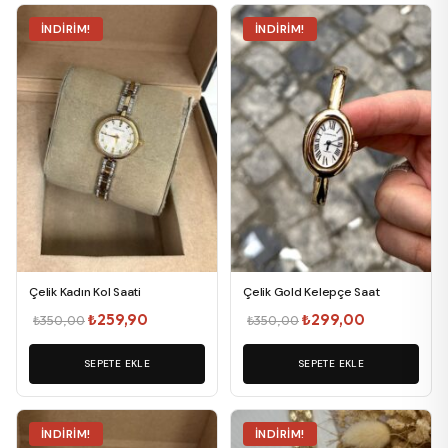
İNDIRIM!
İNDIRIM!
Çelik Kadın Kol Saati
Çelik Gold Kelepçe Saat
Orijinal
Şu
Orijinal
Şu
₺
259,90
₺
299,00
₺
350,00
₺
350,00
fiyat:
andaki
fiyat:
andaki
SEPETE EKLE
₺350,00.
fiyat:
SEPETE EKLE
₺350,00.
fiyat:
₺259,90.
₺299,00.
İNDIRIM!
İNDIRIM!