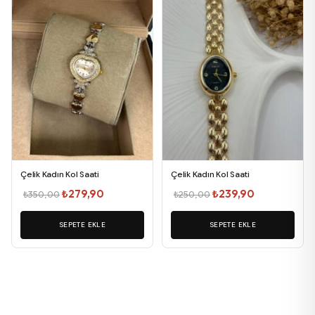
Çelik Kadın Kol Saati
Çelik Kadın Kol Saati
Orijinal
Şu
Orijinal
Şu
₺
279,90
₺
239,90
₺
350,00
₺
250,00
fiyat:
andaki
fiyat:
andaki
SEPETE EKLE
₺350,00.
fiyat:
SEPETE EKLE
₺250,00.
fiyat:
₺279,90.
₺239,90.