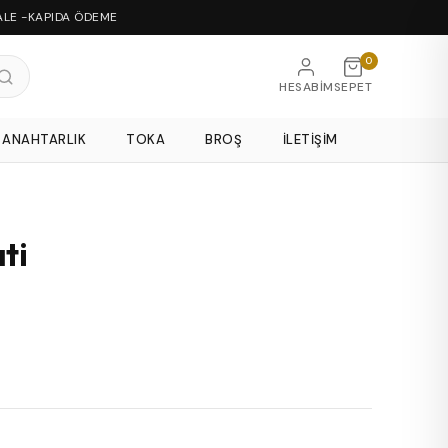
ALE -KAPIDA ÖDEME
0
HESABIM
SEPET
ANAHTARLIK
TOKA
BROŞ
İLETIŞIM
ti