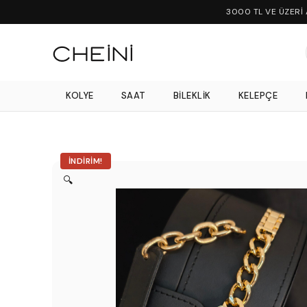
3000 TL VE ÜZERİ
KOLYE
SAAT
BILEKLIK
KELEPÇE
İNDIRIM!
🔍