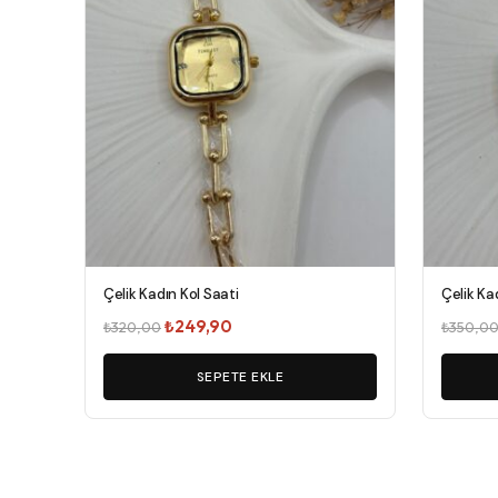
Çelik Kadın Kol Saati
Çelik Ka
Orijinal
Şu
₺
249,90
₺
320,00
₺
350,0
fiyat:
andaki
₺320,00.
SEPETE EKLE
fiyat:
₺249,90.