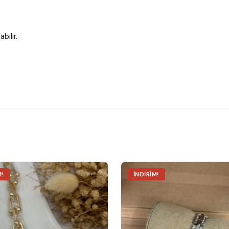
bilir.
M!
İNDIRIM!