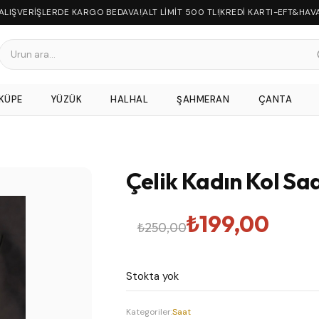
 ALIŞVERİŞLERDE KARGO BEDAVA!
ALT LİMİT 500 TL!
KREDİ KARTI-EFT&HAV
KÜPE
YÜZÜK
HALHAL
ŞAHMERAN
ÇANTA
Çelik Kadın Kol Saa
Orijinal
Şu
₺
199,00
₺
250,00
fiyat:
andaki
Stokta yok
₺250,00.
fiyat:
Kategoriler:
Saat