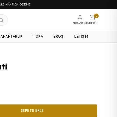
ALE -KAPIDA ÖDEME
0
HESABIM
SEPET
ANAHTARLIK
TOKA
BROŞ
İLETIŞIM
ti
SEPETE EKLE