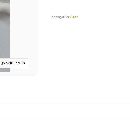
Kol
₺279,90.
Saati
adet
Kategoriler:
Saat
YAKINLASTIR