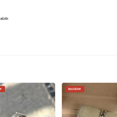
bilir.
M!
İNDIRIM!