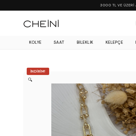
3000 TL VE ÜZERİ
KOLYE
SAAT
BILEKLIK
KELEPÇE
İNDIRIM!
🔍