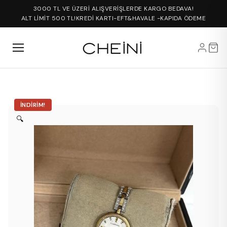
3000 TL VE ÜZERİ ALIŞVERİŞLERDE KARGO BEDAVA!
ALT LİMİT 500 TL!
KREDİ KARTI-EFT&HAVALE -KAPIDA ÖDEME
İNDIRIM!
🔍