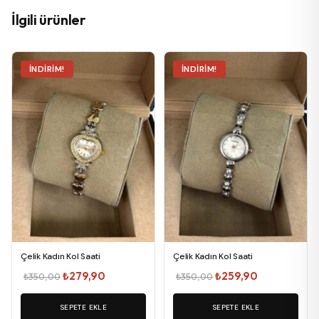
İlgili ürünler
İNDIRIM!
İNDIRIM!
Çelik Kadın Kol Saati
Çelik Kadın Kol Saati
Orijinal
Şu
Orijinal
Şu
₺
279,90
₺
259,90
₺
350,00
₺
350,00
fiyat:
andaki
fiyat:
andaki
SEPETE EKLE
₺350,00.
fiyat:
SEPETE EKLE
₺350,00.
fiyat: