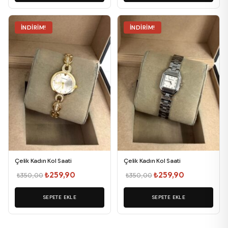
₺279,90.
₺259,90.
İNDIRIM!
İNDIRIM!
Çelik Kadın Kol Saati
Çelik Kadın Kol Saati
Orijinal
Şu
Orijinal
Şu
₺
259,90
₺
259,90
₺
350,00
₺
350,00
fiyat:
andaki
fiyat:
andaki
SEPETE EKLE
₺350,00.
fiyat:
SEPETE EKLE
₺350,00.
fiyat:
₺259,90.
₺259,90.