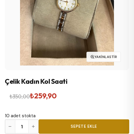
YAKINLASTIR
Çelik Kadın Kol Saati
Orijinal
Şu
₺
259,90
₺
350,00
fiyat:
andaki
10 adet stokta
₺350,00.
fiyat:
Çelik
−
+
SEPETE EKLE
₺259,90.
Kadın