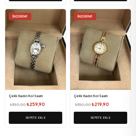
₺219,90.
₺499,00.
İNDIRIM!
İNDIRIM!
Çelik Kadın Kol Saati
Çelik Kadın Kol Saati
Orijinal
Şu
Orijinal
Şu
₺
259,90
₺
219,90
₺
350,00
₺
350,00
fiyat:
andaki
fiyat:
andaki
SEPETE EKLE
₺350,00.
fiyat:
SEPETE EKLE
₺350,00.
fiyat:
₺259,90.
₺219,90.