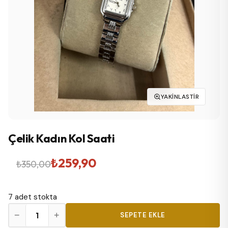
YAKINLASTIR
Çelik Kadın Kol Saati
Orijinal
Şu
₺
259,90
₺
350,00
fiyat:
andaki
7 adet stokta
₺350,00.
fiyat:
Çelik
−
+
SEPETE EKLE
₺259,90.
Kadın