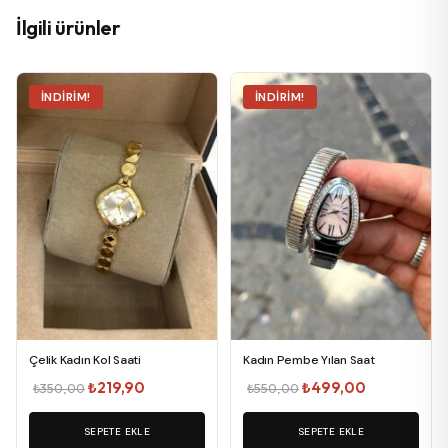
İlgili ürünler
İNDIRIM!
İNDIRIM!
Çelik Kadın Kol Saati
Kadın Pembe Yılan Saat
Orijinal
Şu
Orijinal
Şu
₺
219,90
₺
499,00
₺
350,00
₺
550,00
fiyat:
andaki
fiyat:
andaki
SEPETE EKLE
₺350,00.
fiyat:
SEPETE EKLE
₺550,00.
fiyat: