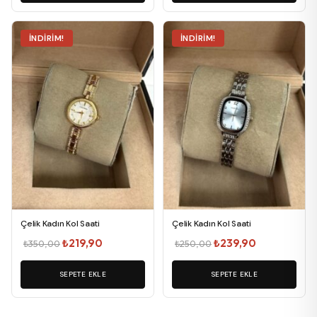
₺259,90.
₺219,90.
İNDIRIM!
İNDIRIM!
Çelik Kadın Kol Saati
Çelik Kadın Kol Saati
Orijinal
Şu
Orijinal
Şu
₺
219,90
₺
239,90
₺
350,00
₺
250,00
fiyat:
andaki
fiyat:
andaki
SEPETE EKLE
₺350,00.
fiyat:
SEPETE EKLE
₺250,00.
fiyat:
₺219,90.
₺239,90.