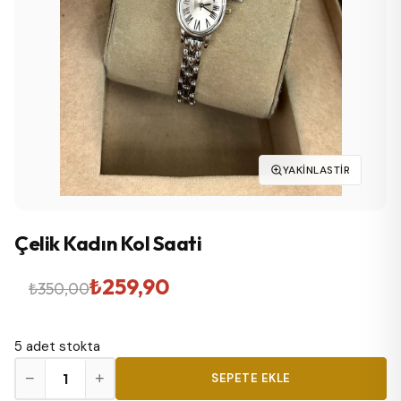
YAKINLASTIR
Çelik Kadın Kol Saati
Orijinal
Şu
₺
259,90
₺
350,00
fiyat:
andaki
5 adet stokta
₺350,00.
fiyat:
Çelik
−
+
SEPETE EKLE
₺259,90.
Kadın