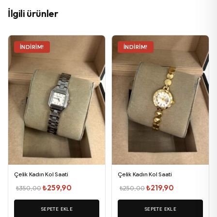
İlgili ürünler
İNDIRIM!
İNDIRIM!
Çelik Kadın Kol Saati
Çelik Kadın Kol Saati
Orijinal
Şu
Orijinal
Şu
₺
259,90
₺
219,90
₺
350,00
₺
250,00
fiyat:
andaki
fiyat:
andaki
SEPETE EKLE
₺350,00.
fiyat:
SEPETE EKLE
₺250,00.
fiyat: