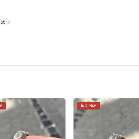
bilir.
M!
İNDIRIM!