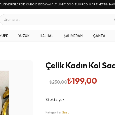
 ALIŞVERİŞLERDE KARGO BEDAVA!
ALT LİMİT 500 TL!
KREDİ KARTI-EFT&HAV
KÜPE
YÜZÜK
HALHAL
ŞAHMERAN
ÇANTA
Çelik Kadın Kol Saa
Orijinal
Şu
₺
199,00
₺
250,00
fiyat:
andaki
Stokta yok
₺250,00.
fiyat:
Kategoriler:
Saat