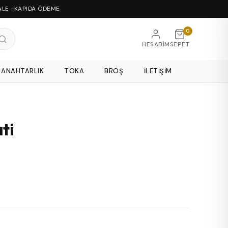
ALE -KAPIDA ÖDEME
0
HESABIM
SEPET
ANAHTARLIK
TOKA
BROŞ
İLETIŞIM
ti