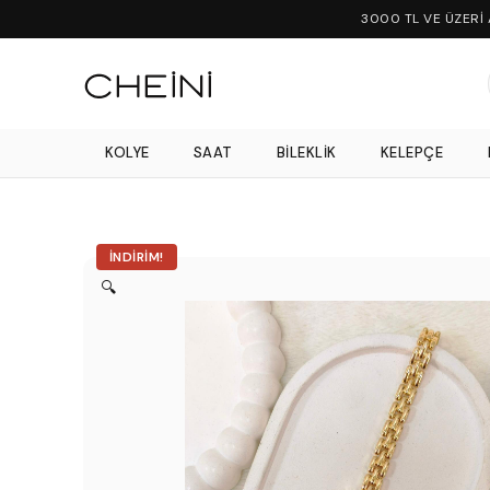
3000 TL VE ÜZERİ
KOLYE
SAAT
BILEKLIK
KELEPÇE
İNDIRIM!
🔍