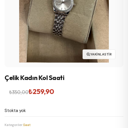
YAKINLASTIR
Çelik Kadın Kol Saati
Orijinal
Şu
₺
259,90
₺
350,00
fiyat:
andaki
Stokta yok
₺350,00.
fiyat:
₺259,90.
Kategoriler:
Saat