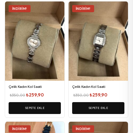
İNDIRIM!
İNDIRIM!
Çelik Kadın Kol Saati
Çelik Kadın Kol Saati
Orijinal
Şu
Orijinal
Şu
₺
259,90
₺
259,90
₺
350,00
₺
350,00
fiyat:
andaki
fiyat:
andaki
SEPETE EKLE
₺350,00.
fiyat:
SEPETE EKLE
₺350,00.
fiyat:
₺259,90.
₺259,90.
İNDIRIM!
İNDIRIM!