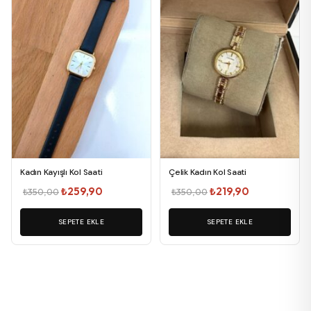
Kadın Kayışlı Kol Saati
Çelik Kadın Kol Saati
Orijinal
Şu
Orijinal
Şu
₺
259,90
₺
219,90
₺
350,00
₺
350,00
fiyat:
andaki
fiyat:
andaki
SEPETE EKLE
₺350,00.
fiyat:
SEPETE EKLE
₺350,00.
fiyat:
₺259,90.
₺219,90.