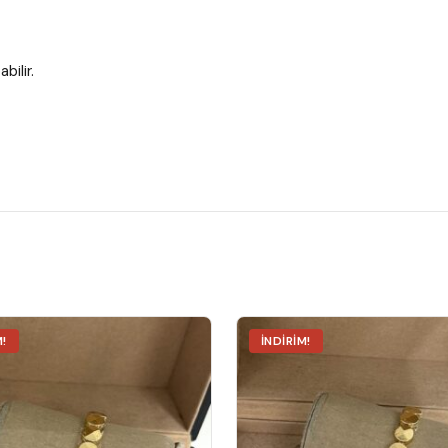
bilir.
M!
İNDIRIM!