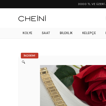
3000 TL VE ÜZERİ
KOLYE
SAAT
BILEKLIK
KELEPÇE
İNDIRIM!
🔍