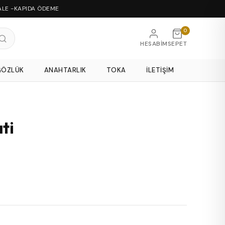
ALE -KAPIDA ÖDEME
0
HESABIM
SEPET
GÖZLÜK
ANAHTARLIK
TOKA
İLETIŞIM
ti