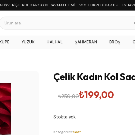
 ALIŞVERİŞLERDE KARGO BEDAVA!
ALT LİMİT 500 TL!
KREDİ KARTI-EFT&HAV
KÜPE
YÜZÜK
HALHAL
ŞAHMERAN
BROŞ
Çelik Kadın Kol Saa
Orijinal
Şu
₺
199,00
₺
250,00
fiyat:
andaki
Stokta yok
₺250,00.
fiyat:
Kategoriler:
Saat