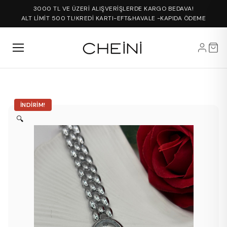
3000 TL VE ÜZERİ ALIŞVERİŞLERDE KARGO BEDAVA!
ALT LİMİT 500 TL!
KREDİ KARTI-EFT&HAVALE -KAPIDA ÖDEME
İNDIRIM!
🔍