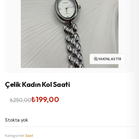
YAKINLASTIR
Çelik Kadın Kol Saati
Orijinal
Şu
₺
199,00
₺
250,00
fiyat:
andaki
Stokta yok
₺250,00.
fiyat:
₺199,00.
Kategoriler:
Saat