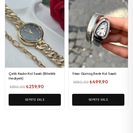
Çelik Kadın Kol Saati (Bileklik
Yılan Gümüş Renk Kol Saati
Hediyeli)
Orijinal
Şu
₺
499,90
₺
550,00
Orijinal
Şu
₺
259,90
₺
350,00
fiyat:
andaki
fiyat:
andaki
₺550,00.
fiyat:
SEPETE EKLE
₺350,00.
fiyat:
SEPETE EKLE
₺499,90.
₺259,90.