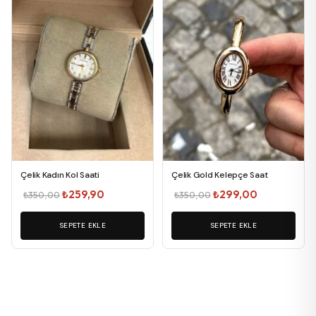
Çelik Kadın Kol Saati
Çelik Gold Kelepçe Saat
Orijinal
Şu
Orijinal
Şu
₺
259,90
₺
299,00
₺
350,00
₺
350,00
fiyat:
andaki
fiyat:
andaki
SEPETE EKLE
₺350,00.
fiyat:
SEPETE EKLE
₺350,00.
fiyat:
₺259,90.
₺299,00.