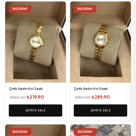
İNDIRIM!
İNDIRIM!
Çelik Kadın Kol Saati
Çelik Kadın Kol Saati
Orijinal
Şu
Orijinal
Şu
₺
219,90
₺
289,90
₺
350,00
₺
350,00
fiyat:
andaki
fiyat:
andaki
SEPETE EKLE
₺350,00.
fiyat:
SEPETE EKLE
₺350,00.
fiyat:
₺219,90.
₺289,90.
İNDIRIM!
İNDIRIM!