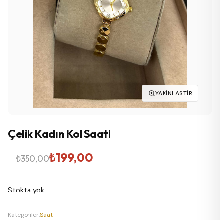
YAKINLASTIR
Çelik Kadın Kol Saati
Orijinal
Şu
₺
199,00
₺
350,00
fiyat:
andaki
Stokta yok
₺350,00.
fiyat:
₺199,00.
Kategoriler:
Saat