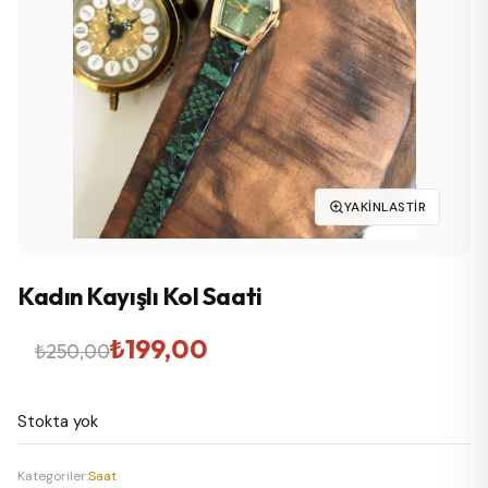
YAKINLASTIR
Kadın Kayışlı Kol Saati
Orijinal
Şu
₺
199,00
₺
250,00
fiyat:
andaki
Stokta yok
₺250,00.
fiyat:
₺199,00.
Kategoriler:
Saat