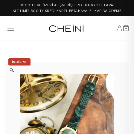
3000 TL VE ÜZERİ ALIŞVERİŞLERDE KARGO BEDAVA!
ALT LİMİT 500 TL!
KREDİ KARTI-EFT&HAVALE -KAPIDA ÖDEME
İNDIRIM!
🔍