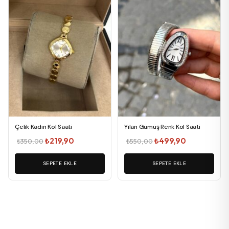
Çelik Kadın Kol Saati
Yılan Gümüş Renk Kol Saati
Orijinal
Şu
Orijinal
Şu
₺
219,90
₺
499,90
₺
350,00
₺
550,00
fiyat:
andaki
fiyat:
andaki
SEPETE EKLE
₺350,00.
fiyat:
SEPETE EKLE
₺550,00.
fiyat:
₺219,90.
₺499,90.