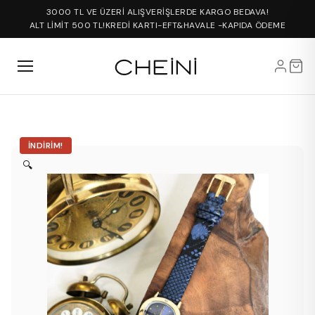
3000 TL VE ÜZERİ ALIŞVERİŞLERDE KARGO BEDAVA!
ALT LİMİT 500 TL!
KREDİ KARTI-EFT&HAVALE -KAPIDA ÖDEME
İNDIRIM!
🔍