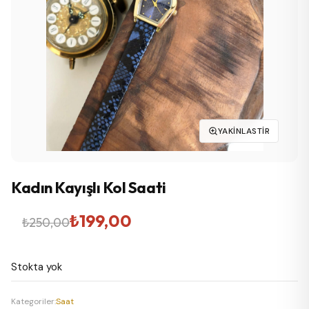
YAKINLASTIR
Kadın Kayışlı Kol Saati
Orijinal
Şu
₺
199,00
₺
250,00
fiyat:
andaki
Stokta yok
₺250,00.
fiyat:
₺199,00.
Kategoriler:
Saat