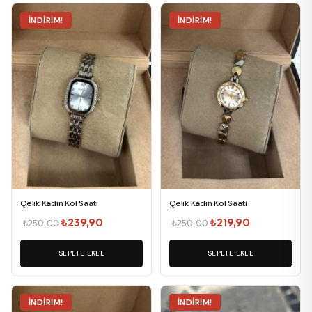
İNDIRIM!
İNDIRIM!
Çelik Kadın Kol Saati
Çelik Kadın Kol Saati
Orijinal
Şu
Orijinal
Şu
₺
239,90
₺
219,90
₺
250,00
₺
250,00
fiyat:
andaki
fiyat:
andaki
SEPETE EKLE
₺250,00.
fiyat:
SEPETE EKLE
₺250,00.
fiyat:
₺239,90.
₺219,90.
İNDIRIM!
İNDIRIM!