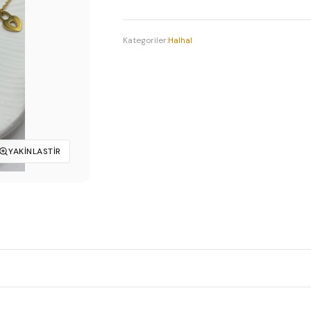
adet
₺110,00.
Kategoriler:
Halhal
YAKINLASTIR