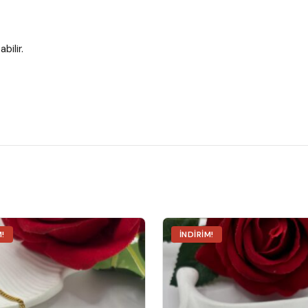
bilir.
M!
İNDIRIM!