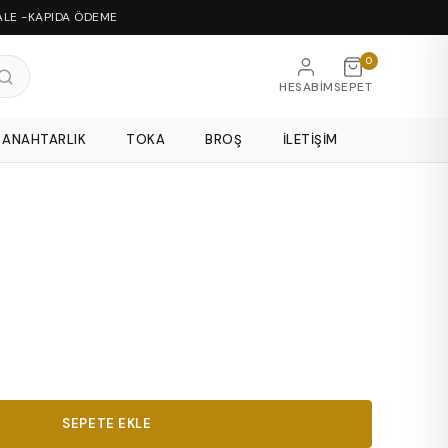
ALE -KAPIDA ÖDEME
0
HESABIM
SEPET
ANAHTARLIK
TOKA
BROŞ
İLETIŞIM
SEPETE EKLE