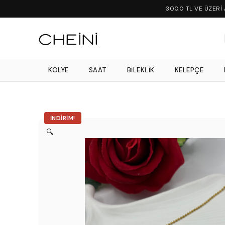
3000 TL VE ÜZERİ
KOLYE
SAAT
BILEKLIK
KELEPÇE
İNDIRIM!
🔍