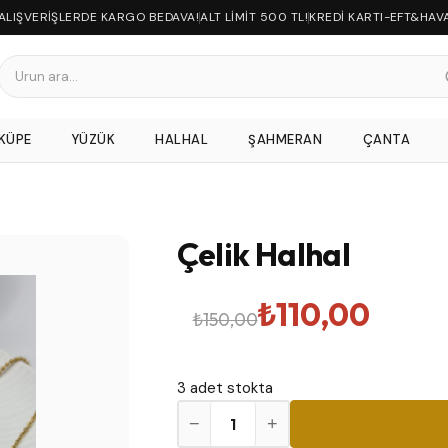
 ALIŞVERİŞLERDE KARGO BEDAVA!
ALT LİMİT 500 TL!
KREDİ KARTI-EFT&HAV
KÜPE
YÜZÜK
HALHAL
ŞAHMERAN
ÇANTA
Çelik Halhal
Orijinal
Şu
₺
110,00
₺
150,00
fiyat:
andaki
3 adet stokta
₺150,00.
fiyat:
Çelik
−
+
Halhal