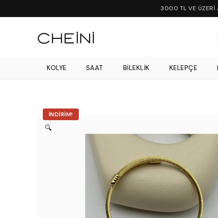
3000 TL VE ÜZERİ
KOLYE
SAAT
BILEKLIK
KELEPÇE
İNDIRIM!
🔍