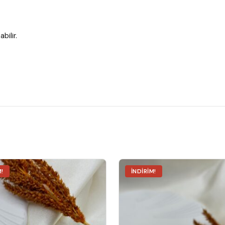
bilir.
M!
İNDIRIM!