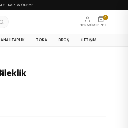
ALE -KAPIDA ÖDEME
0
HESABIM
SEPET
ANAHTARLIK
TOKA
BROŞ
İLETIŞIM
ileklik