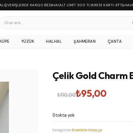
 ALIŞVERİŞLERDE KARGO BEDAVA!
ALT LİMİT 500 TL!
KREDİ KARTI-EFT&HAV
KÜPE
YÜZÜK
HALHAL
ŞAHMERAN
ÇANTA
Çelik Gold Charm B
Orijinal
Şu
₺
95,00
₺
110,00
fiyat:
andaki
Stokta yok
₺110,00.
fiyat:
Kategoriler:
Bileklikler
,
Kelepçe