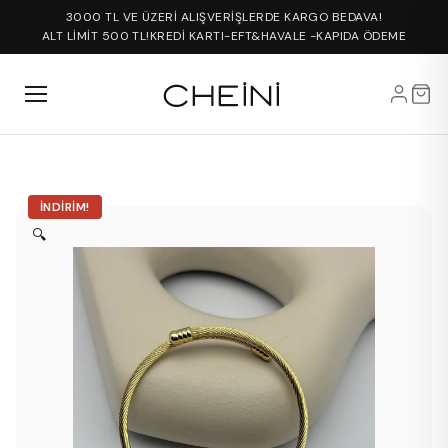
3000 TL VE ÜZERİ ALIŞVERİŞLERDE KARGO BEDAVA!
ALT LİMİT 500 TL!
KREDİ KARTI-EFT&HAVALE -KAPIDA ÖDEME
İNDIRIM!
🔍