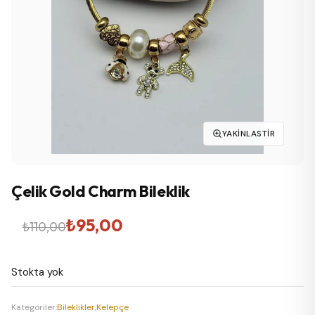
YAKINLASTIR
Çelik Gold Charm Bileklik
Orijinal
Şu
₺
95,00
₺
110,00
fiyat:
andaki
Stokta yok
₺110,00.
fiyat:
₺95,00.
Kategoriler:
Bileklikler
,
Kelepçe