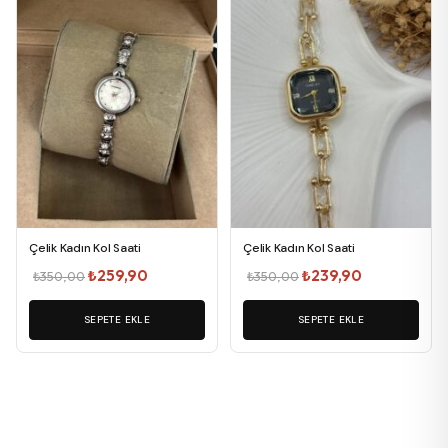
Çelik Kadın Kol Saati
Çelik Kadın Kol Saati
Orijinal
Şu
Orijinal
Şu
₺
259,90
₺
239,90
₺
350,00
₺
350,00
fiyat:
andaki
fiyat:
andaki
SEPETE EKLE
₺350,00.
fiyat:
SEPETE EKLE
₺350,00.
fiyat:
₺259,90.
₺239,90.