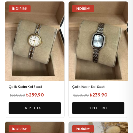
İNDIRIM!
İNDIRIM!
Çelik Kadın Kol Saati
Çelik Kadın Kol Saati
Orijinal
Şu
Orijinal
Şu
₺
259,90
₺
239,90
₺
350,00
₺
250,00
fiyat:
andaki
fiyat:
andaki
SEPETE EKLE
₺350,00.
fiyat:
SEPETE EKLE
₺250,00.
fiyat:
₺259,90.
₺239,90.
İNDIRIM!
İNDIRIM!