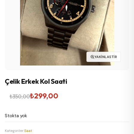
YAKINLASTIR
Çelik Erkek Kol Saati
Orijinal
Şu
₺
299,00
₺
350,00
fiyat:
andaki
Stokta yok
₺350,00.
fiyat:
₺299,00.
Kategoriler:
Saat