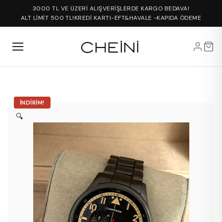
3000 TL VE ÜZERİ ALIŞVERİŞLERDE KARGO BEDAVA!
ALT LİMİT 500 TL!
KREDİ KARTI-EFT&HAVALE -KAPIDA ÖDEME
İNDIRIM!
🔍