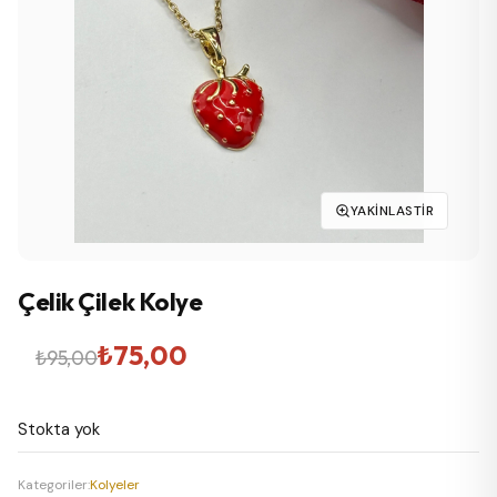
YAKINLASTIR
Çelik Çilek Kolye
Orijinal
Şu
₺
75,00
₺
95,00
fiyat:
andaki
Stokta yok
₺95,00.
fiyat:
₺75,00.
Kategoriler:
Kolyeler