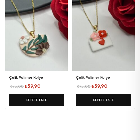
Çelik Polimer Kolye
Çelik Polimer Kolye
Orijinal
Şu
Orijinal
Şu
₺
59,90
₺
59,90
₺
75,00
₺
75,00
fiyat:
andaki
fiyat:
andaki
₺75,00.
SEPETE EKLE
fiyat:
₺75,00.
SEPETE EKLE
fiyat:
₺59,90.
₺59,90.