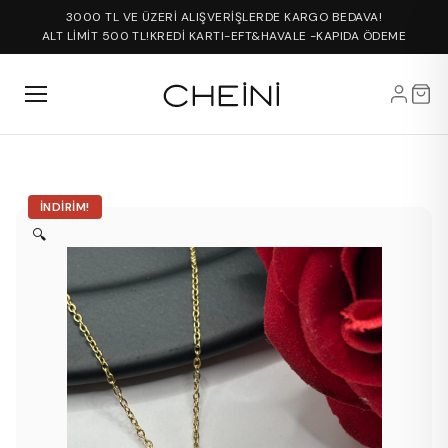
3000 TL VE ÜZERİ ALIŞVERİŞLERDE KARGO BEDAVA!
ALT LİMİT 500 TL!
KREDİ KARTI-EFT&HAVALE -KAPIDA ÖDEME
İNDIRIM!
🔍