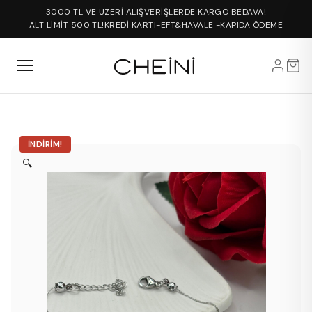
3000 TL VE ÜZERİ ALIŞVERİŞLERDE KARGO BEDAVA!
ALT LİMİT 500 TL!
KREDİ KARTI-EFT&HAVALE -KAPIDA ÖDEME
İNDIRIM!
🔍