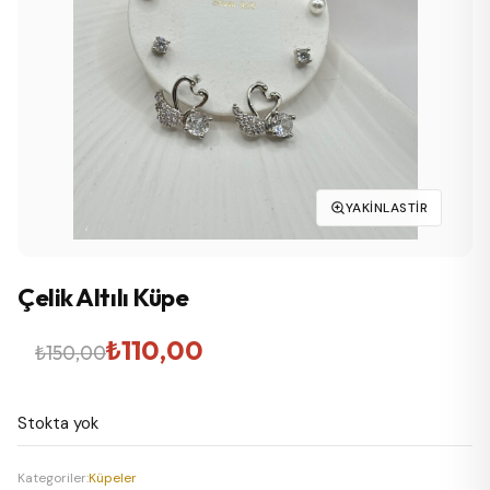
YAKINLASTIR
Çelik Altılı Küpe
Orijinal
Şu
₺
110,00
₺
150,00
fiyat:
andaki
Stokta yok
₺150,00.
fiyat:
₺110,00.
Kategoriler:
Küpeler