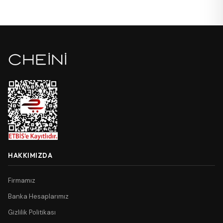
HAKKIMIZDA
Firmamız
Banka Hesaplarımız
Gizlilik Politikası