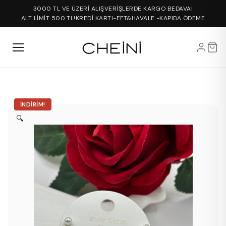
3000 TL VE ÜZERİ ALIŞVERİŞLERDE KARGO BEDAVA!
ALT LİMİT 500 TL!
KREDİ KARTI-EFT&HAVALE -KAPIDA ÖDEME
İNDIRIM!
🔍