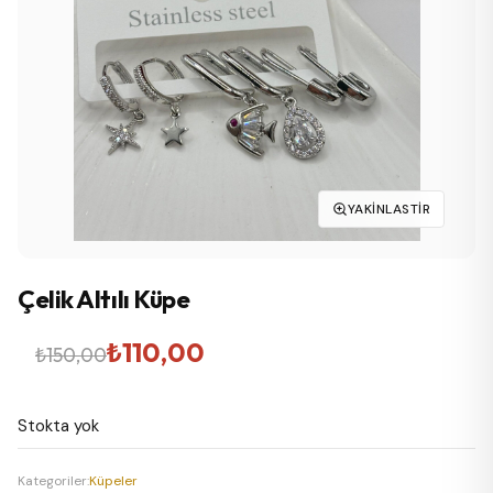
YAKINLASTIR
Çelik Altılı Küpe
Orijinal
Şu
₺
110,00
₺
150,00
fiyat:
andaki
Stokta yok
₺150,00.
fiyat:
₺110,00.
Kategoriler:
Küpeler