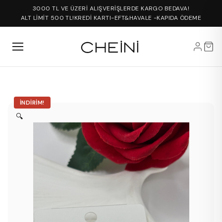
3000 TL VE ÜZERİ ALIŞVERİŞLERDE KARGO BEDAVA!
ALT LİMİT 500 TL!
KREDİ KARTI-EFT&HAVALE -KAPIDA ÖDEME
İNDIRIM!
🔍