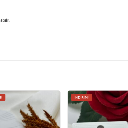
bilir.
M!
İNDIRIM!