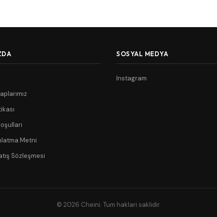
ZDA
SOSYAL MEDYA
Instagram
aplarımız
tikası
oşulları
nlatma Metni
atış Sözleşmesi
© 2026 Cheini. Tum haklari saklidir.