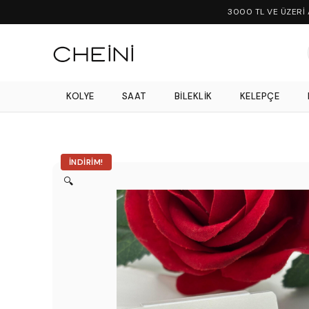
3000 TL VE ÜZERİ
KOLYE
SAAT
BILEKLIK
KELEPÇE
İNDIRIM!
🔍