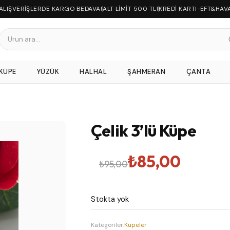
 ALIŞVERİŞLERDE KARGO BEDAVA!
ALT LİMİT 500 TL!
KREDİ KARTI-EFT&HAV
KÜPE
YÜZÜK
HALHAL
ŞAHMERAN
ÇANTA
Çelik 3’lü Küpe
Orijinal
Şu
₺
85,00
₺
95,00
fiyat:
andaki
Stokta yok
₺95,00.
fiyat:
Kategoriler:
Küpeler