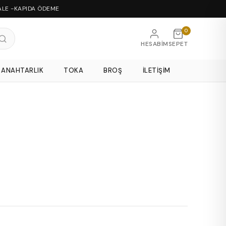
ALE -KAPIDA ÖDEME
0
HESABIM
SEPET
ANAHTARLIK
TOKA
BROŞ
İLETIŞIM