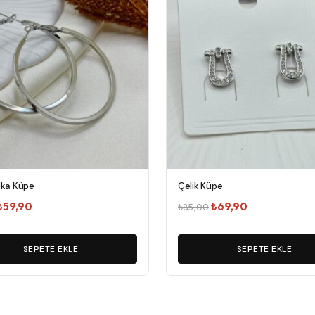
lka Küpe
Çelik Küpe
Orijinal
Şu
Orijinal
Şu
₺
59,90
₺
69,90
₺
85,00
fiyat:
andaki
fiyat:
andaki
₺75,00.
fiyat:
₺85,00.
fiyat:
SEPETE EKLE
SEPETE EKLE
₺59,90.
₺69,90.