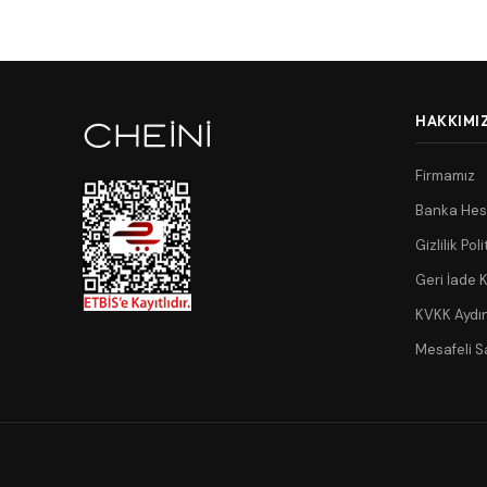
HAKKIMI
Firmamız
Banka Hes
Gizlilik Poli
Geri İade K
KVKK Aydı
Mesafeli S