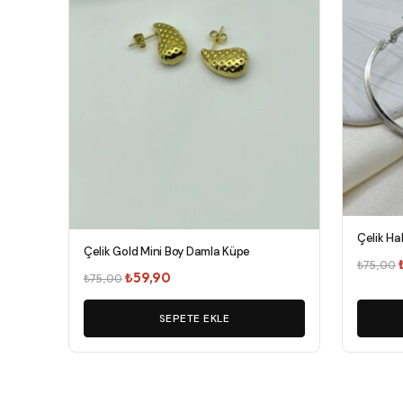
Çelik Ha
Çelik Gold Mini Boy Damla Küpe
₺
75,00
Orijinal
Şu
₺
59,90
₺
75,00
fiyat:
andaki
₺75,00.
SEPETE EKLE
fiyat:
₺59,90.