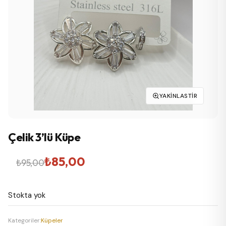
YAKINLASTIR
Çelik 3’lü Küpe
Orijinal
Şu
₺
85,00
₺
95,00
fiyat:
andaki
Stokta yok
₺95,00.
fiyat:
₺85,00.
Kategoriler:
Küpeler