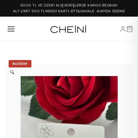
3000 TL VE ÜZERİ ALIŞVERİŞLERDE KARGO BEDAVA!
ALT LİMİT 500 TL!
KREDİ KARTI-EFT&HAVALE -KAPIDA ÖDEME
İNDIRIM!
🔍