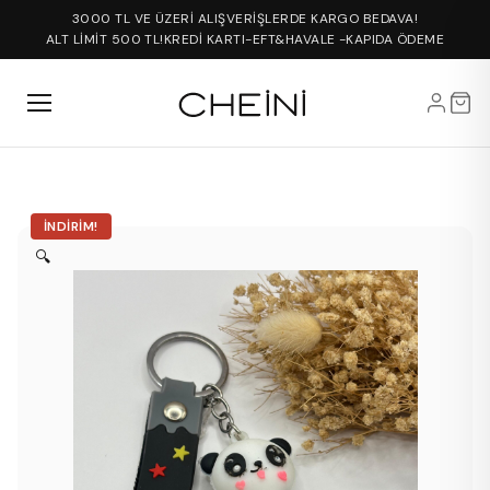
3000 TL VE ÜZERİ ALIŞVERİŞLERDE KARGO BEDAVA!
ALT LİMİT 500 TL!
KREDİ KARTI-EFT&HAVALE -KAPIDA ÖDEME
İNDIRIM!
🔍