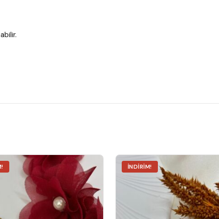
bilir.
M!
İNDIRIM!