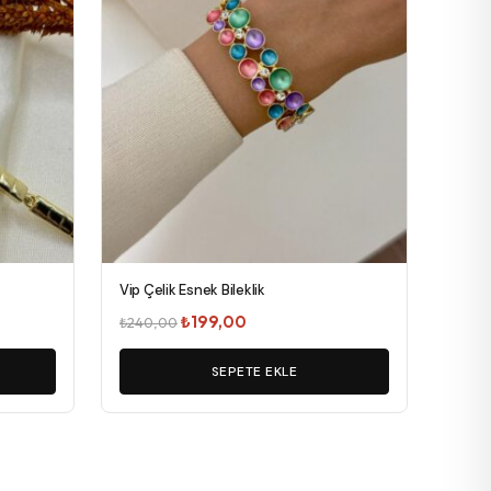
Vip Çelik Esnek Bileklik
Orijinal
Şu
₺
199,00
₺
240,00
fiyat:
andaki
₺240,00.
SEPETE EKLE
fiyat:
₺199,00.