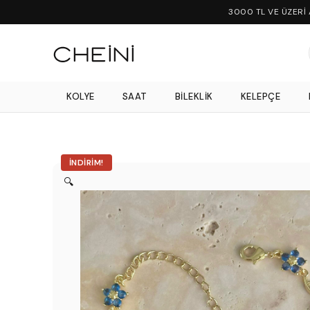
3000 TL VE ÜZERİ
KOLYE
SAAT
BILEKLIK
KELEPÇE
İNDIRIM!
🔍