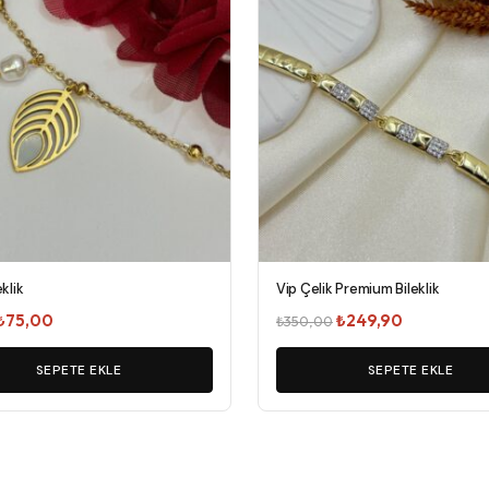
eklik
Vip Çelik Premium Bileklik
Orijinal
Şu
Orijinal
Şu
₺
75,00
₺
249,90
₺
350,00
fiyat:
andaki
fiyat:
andaki
₺85,00.
SEPETE EKLE
fiyat:
₺350,00.
SEPETE EKLE
fiyat:
₺75,00.
₺249,90.