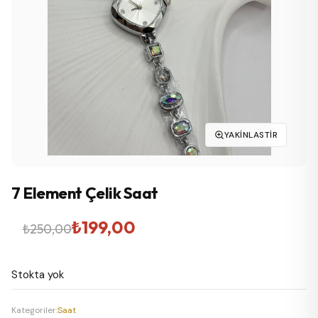
YAKINLASTIR
7 Element Çelik Saat
Orijinal
Şu
₺
199,00
₺
250,00
fiyat:
andaki
Stokta yok
₺250,00.
fiyat:
₺199,00.
Kategoriler:
Saat