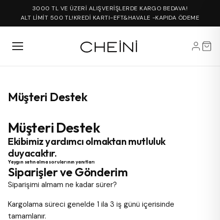
3000 TL VE ÜZERİ ALIŞVERİŞLERDE KARGO BEDAVA!
ALT LİMİT 500 TL!
KREDİ KARTI-EFT&HAVALE -KAPIDA ÖDEME
Müşteri Destek
Müşteri Destek
Ekibimiz yardımcı olmaktan mutluluk
duyacaktır.
Yaygın satın alma sorularının yanıtları
Siparişler ve Gönderim
Siparişimi almam ne kadar sürer?
Kargolama süreci genelde 1 ila 3 iş günü içerisinde
tamamlanır.