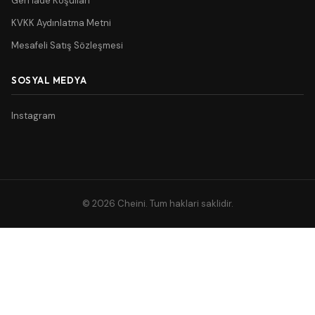
Geri İade Koşulları
KVKK Aydınlatma Metni
Mesafeli Satış Sözleşmesi
SOSYAL MEDYA
Instagram
© 2026 Cheini. Tum haklari saklidir.