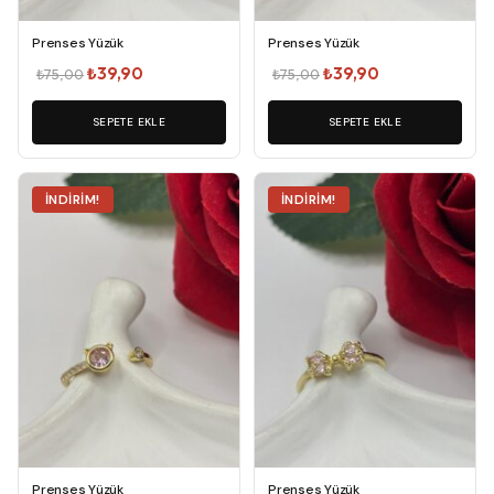
Prenses Yüzük
Prenses Yüzük
Orijinal
Şu
Orijinal
Şu
₺
39,90
₺
39,90
₺
75,00
₺
75,00
fiyat:
andaki
fiyat:
andaki
₺75,00.
SEPETE EKLE
fiyat:
₺75,00.
SEPETE EKLE
fiyat:
₺39,90.
₺39,90.
İNDIRIM!
İNDIRIM!
Prenses Yüzük
Prenses Yüzük