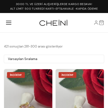
3000 TL VE ÜZERİ ALIŞVERİŞLERDE KARGO BEDAVA!
ALT LİMİT 500 TL!
KREDİ KARTI-EFT&HAVALE -KAPIDA ÖDEME
421 sonuçtan 281-300 arası gösteriliyor
İNDIRIM!
İNDIRIM!